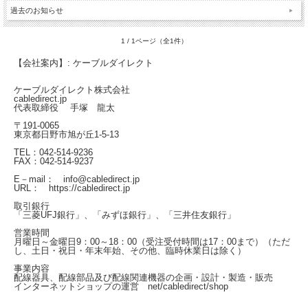
過去のお知らせ
1 / 1ページ（全1件）
【会社案内】: ケーブルダイレクト
ケーブルダイレクト株式会社
cabledirect.jp
代表取締役 手塚 龍太
〒191-0065
東京都日野市旭が丘1-5-13
TEL：042-514-9236
FAX：042-514-9237
E－mail： info@cabledirect.jp
URL： https://cabledirect.jp
取引銀行
「三菱UFJ銀行」、「みずほ銀行」、「三井住友銀行」
営業時間
月曜日～金曜日
9：00～18：00（受注受付時間は17：00まで）
（ただ
し、土日・祝日・年末年始、その他、臨時休業日は除く）
事業内容
配線器具、配線部品及び配線関連機器の企画・設計・製造・販売
インターネットショップの運営
net/cabledirect/shop