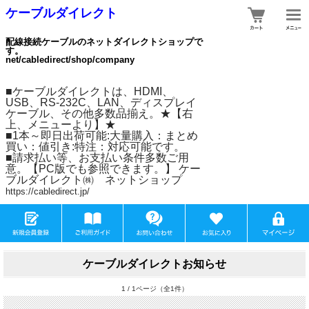
ケーブルダイレクト
配線接続ケーブルのネットダイレクトショップで
す。
net/cabledirect/shop/company
■ケーブルダイレクトは、HDMI、
USB、RS-232C、LAN、ディスプレイ
ケーブル、その他多数品揃え。★【右
上、メニューより】★
■1本～即日出荷可能:大量購入：まとめ
買い：値引き:特注：対応可能です。
■請求払い等、お支払い条件多数ご用
意。【PC版でも参照できます。】 ケー
ブルダイレクト㈱ ネットショップ
https://cabledirect.jp/
ケーブルダイレクトお知らせ
1 / 1ページ（全1件）