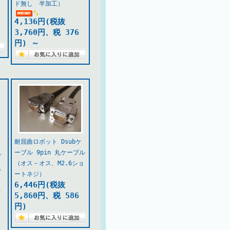
ド無し 半加工）
4,136円(税抜
3,760円、税 376
円)
～
耐屈曲ロボット Dsubケ
ーブル 9pin 丸ケーブル
ブ
（オス－オス、M2.6ショ
込
ートネジ）
6,446円(税抜
ネ
5,860円、税 586
円)