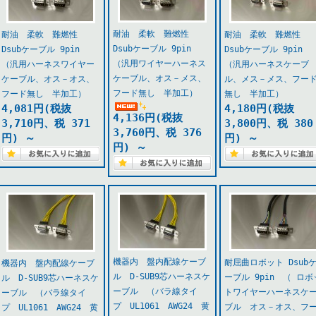
耐油 柔軟 難燃性
耐油 柔軟 難燃性
耐油 柔軟 難燃性
Dsubケーブル 9pin
Dsubケーブル 9pin
Dsubケーブル 9pin
（汎用ワイヤーハーネス
（汎用ハーネスワイヤー
（汎用ハーネスケーブ
ケーブル、オス－メス、
ケーブル、オス－オス、
ル、メス－メス、フー
フード無し 半加工）
フード無し 半加工）
無し 半加工）
4,081円(税抜
4,180円(税抜
4,136円(税抜
3,710円、税 371
3,800円、税 380
3,760円、税 376
円)
～
円)
～
円)
～
機器内 盤内配線ケーブ
耐屈曲ロボット Dsub
機器内 盤内配線ケーブ
ル D-SUB9芯ハーネスケ
ーブル 9pin （ ロボ
ル D-SUB9芯ハーネスケ
ーブル （バラ線タイ
トワイヤーハーネスケ
ーブル （バラ線タイ
プ UL1061 AWG24 黄
ブル オス－オス、フ
プ UL1061 AWG24 黄