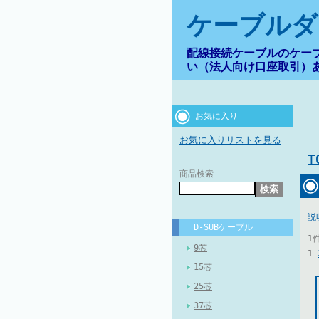
ケーブルダ
配線接続ケーブルのケー
い（法人向け口座取引）
お気に入り
お気に入りリストを見る
商品検索
説
D-SUBケーブル
1
9芯
1
15芯
25芯
37芯