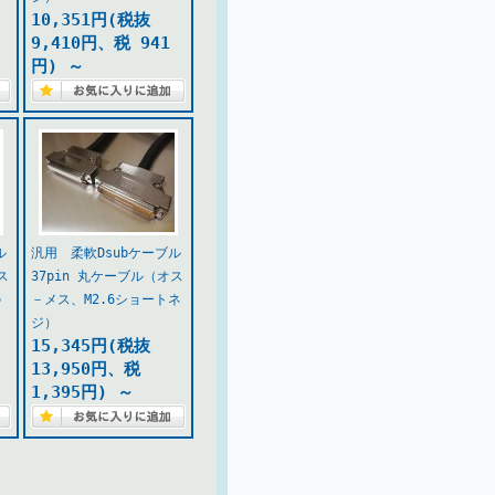
10,351円(税抜
9,410円、税 941
円)
～
ル
汎用 柔軟Dsubケーブル
ス
37pin 丸ケーブル（オス
の
－メス、M2.6ショートネ
ジ）
15,345円(税抜
13,950円、税
1,395円)
～