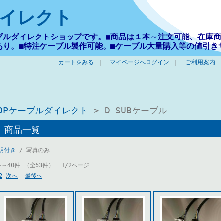
イレクト
ブルダイレクトショップです。■商品は１本～注文可能、在庫商
あり。■特注ケーブル製作可能。■ケーブル大量購入等の値引き
カートをみる
｜
マイページへログイン
｜
ご利用案内
TOPケーブルダイレクト
> D-SUBケーブル
商品一覧
明付き
/ 写真のみ
件～40件 （全53件） 1/2ページ
2
次へ
最後へ