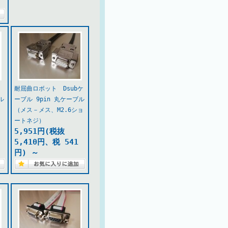
ケ
耐屈曲ロボット Dsubケ
ル
ーブル 9pin 丸ケーブル
シ
（メス－メス、M2.6ショ
ートネジ）
5,951円(税抜
5,410円、税 541
円)
～