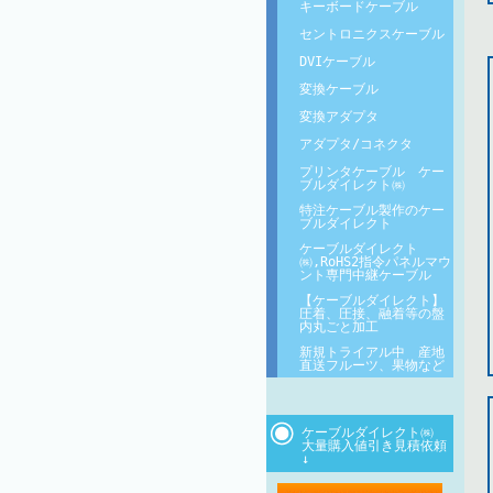
キーボードケーブル
セントロニクスケーブル
DVIケーブル
変換ケーブル
変換アダプタ
アダプタ/コネクタ
プリンタケーブル ケー
ブルダイレクト㈱
特注ケーブル製作のケー
ブルダイレクト
ケーブルダイレクト
㈱,RoHS2指令パネルマウ
ント専門中継ケーブル
【ケーブルダイレクト】
圧着、圧接、融着等の盤
内丸ごと加工
新規トライアル中 産地
直送フルーツ、果物など
ケーブルダイレクト㈱
大量購入値引き見積依頼
↓