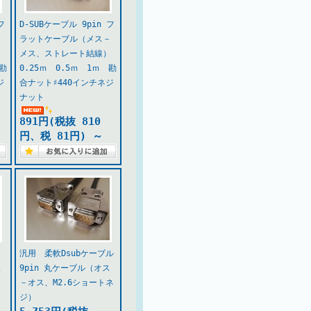
フ
D-SUBケーブル 9pin フ
－
ラットケーブル（メス－
）
メス、ストレート結線）
 勘
0.25ｍ 0.5ｍ 1ｍ 勘
ジ
合ナット♯440インチネジ
ナット
891円(税抜 810
円、税 81円)
～
汎用 柔軟Dsubケーブル
ス
9pin 丸ケーブル（オス
－オス、M2.6ショートネ
ジ）