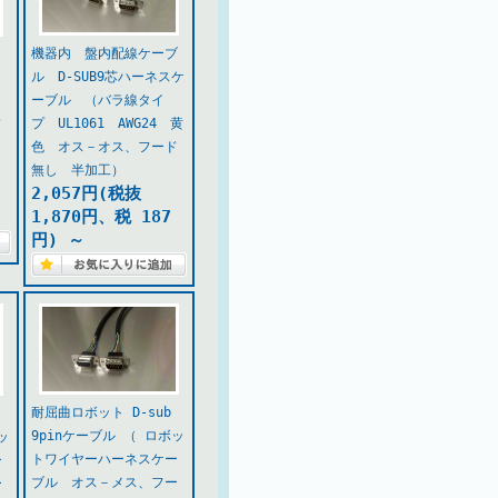
機器内 盤内配線ケーブ
ル D-SUB9芯ハーネスケ
ーブル （バラ線タイ
プ UL1061 AWG24 黄
ド
色 オス－オス、フード
無し 半加工）
2,057円(税抜
1,870円、税 187
円)
～
耐屈曲ロボット D-sub
ケ
9pinケーブル （ ロボッ
ッ
トワイヤーハーネスケー
ー
ブル オス－メス、フー
ー