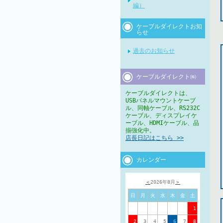
編）
ケーブルダイレクトお知
らせ
過去のお知らせ
ケーブルダイレクト㈱
ケーブルダイレクトは、
USBパネルマウントケーブ
ル、同軸ケーブル、RS232C
ケーブル、ディスプレイケ
ーブル、HDMIケーブル、品
揃強化中。
店長日記はこちら >>
カレンダー
＜
2026年8月
＞
日
月
火
水
木
金
土
1
2
3
4
5
6
7
8