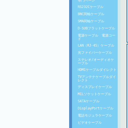
専門ページ
RS232Cケーブル
BNC同軸ケーブル
SMA同軸ケーブル
D-SUBフラットケーブル
電源ケーブル 電源コー
ド
LAN（RJ-45）ケーブル
光ファイバーケーブル
ステレオ/オーディオケ
ーブル
HDMIケーブルダイレクト
TVアンテナケーブルダイ
レクト
ディスプレイケーブル
MILソケットケーブル
SATAケーブル
DisplayPortケーブル
電話モジュラケーブル
ビデオケーブル