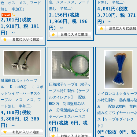
色 メス－メス、フード
ド無し 半加工）
色 オス－メス、フード
4,081円(税抜
無し 半加工）
無し 半加工）
2,156円(税抜
3,710円、税 371
2,101円(税抜
1,960円、税 196
円)
～
1,910円、税 191
円)
～
円)
～
耐屈曲ロボットケーブ
圧着端子ケーブル 端子ケ
ル D-sub9芯 （ ロボ
ーブル特注製作【ケーブ
ットワイヤーハーネスケ
ナイロンコネクタケー
ルダイレクト】 配線
ーブル メス－メス、フ
ル特注製作 盤内組み
BOX内 制御盤組み込
ード無し 半加工）
み 配線BOX内 盤内
み 分電盤組み立てワイ
4,180円(税抜
組み立てワイヤーハー
ヤーハーネスハーネス
3,800円、税 380
ス【ケーブルダイレク
0円(税抜 0円、税
円)
～
ト】
0円)
0円(税抜 0円、税