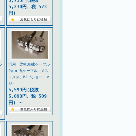
5,753円(税抜
5,230円、税 523
円)
ル
汎用 柔軟Dsubケーブル
ス
9pin 丸ケーブル（メス
の
－メス、M2.6ショートネ
ジ）
5,599円(税抜
5,090円、税 509
円)
～