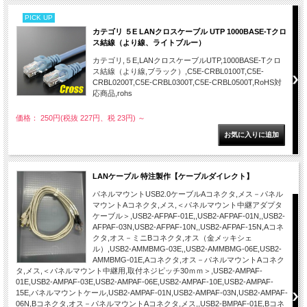
PICK UP
カテゴリ ５E LANクロスケーブル UTP 1000BASE-Tクロ
ス結線（より線、ライトブルー）
カテゴリ,５E,LANクロスケーブルUTP,1000BASE-Tクロ
ス結線（より線,ブラック）,C5E-CRBL0100T,C5E-
CRBL0200T,C5E-CRBL0300T,C5E-CRBL0500T,RoHS対
応商品,rohs
価格： 250円(税抜 227円、税 23円)
～
LANケーブル 特注製作【ケーブルダイレクト】
パネルマウントUSB2.0ケーブルAコネクタ,メス－パネル
マウントAコネクタ,メス,＜パネルマウント中継アダプタ
ケーブル＞,USB2-AFPAF-01E,,USB2-AFPAF-01N,,USB2-
AFPAF-03N,USB2-AFPAF-10N,,USB2-AFPAF-15N,Aコネ
クタ,オス－ミニBコネクタ,オス（金メッキシェ
ル）,USB2-AMMBMG-03E,,USB2-AMMBMG-06E,USB2-
AMMBMG-01E,Aコネクタ,オス－パネルマウントAコネク
タ,メス,＜パネルマウント中継用,取付ネジピッチ30ｍｍ＞,USB2-AMPAF-
01E,USB2-AMPAF-03E,USB2-AMPAF-06E,USB2-AMPAF-10E,USB2-AMPAF-
15E,パネルマウントケール,USB2-AMPAF-01N,USB2-AMPAF-03N,USB2-AMPAF-
06N,Bコネクタ,オス－パネルマウントAコネクタ,メス,,USB2-BMPAF-01E,Bコネ