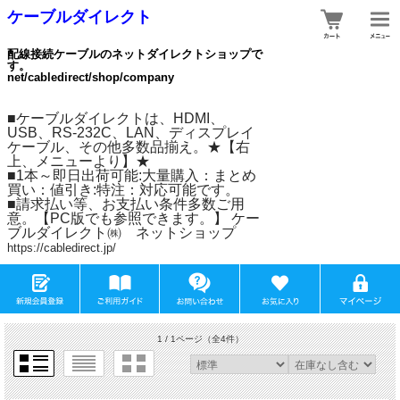
ケーブルダイレクト
配線接続ケーブルのネットダイレクトショップで
す。
net/cabledirect/shop/company
■ケーブルダイレクトは、HDMI、
USB、RS-232C、LAN、ディスプレイ
ケーブル、その他多数品揃え。★【右
上、メニューより】★
■1本～即日出荷可能:大量購入：まとめ
買い：値引き:特注：対応可能です。
■請求払い等、お支払い条件多数ご用
意。【PC版でも参照できます。】 ケー
ブルダイレクト㈱ ネットショップ
https://cabledirect.jp/
1 / 1ページ
（全4件）