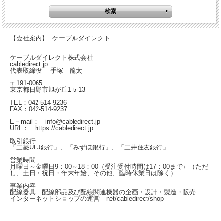
【会社案内】: ケーブルダイレクト
ケーブルダイレクト株式会社
cabledirect.jp
代表取締役 手塚 龍太
〒191-0065
東京都日野市旭が丘1-5-13
TEL：042-514-9236
FAX：042-514-9237
E－mail： info@cabledirect.jp
URL： https://cabledirect.jp
取引銀行
「三菱UFJ銀行」、「みずほ銀行」、「三井住友銀行」
営業時間
月曜日～金曜日
9：00～18：00（受注受付時間は17：00まで）
（ただ
し、土日・祝日・年末年始、その他、臨時休業日は除く）
事業内容
配線器具、配線部品及び配線関連機器の企画・設計・製造・販売
インターネットショップの運営
net/cabledirect/shop