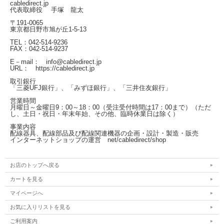
cabledirect.jp
代表取締役 手塚 龍太
〒191-0065
東京都日野市旭が丘1-5-13
TEL：042-514-9236
FAX：042-514-9237
E－mail： info@cabledirect.jp
URL： https://cabledirect.jp
取引銀行
「三菱UFJ銀行」、「みずほ銀行」、「三井住友銀行」
営業時間
月曜日～金曜日
9：00～18：00（受注受付時間は17：00まで）
（ただ
し、土日・祝日・年末年始、その他、臨時休業日は除く）
事業内容
配線器具、配線部品及び配線関連機器の企画・設計・製造・販売
インターネットショップの運営
net/cabledirect/shop
お店のトップへ戻る
カートを見る
マイページへ
お気に入りリストを見る
ご利用案内