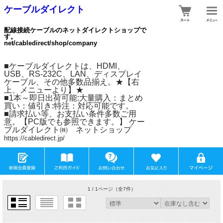
ケーブルダイレクト
配線接続ケーブルのネットダイレクトショップで
す。
net/cabledirect/shop/company
■ケーブルダイレクトは、HDMI、
USB、RS-232C、LAN、ディスプレイ
ケーブル、その他多数品揃え。★【右
上、メニューより】★
■1本～即日出荷可能:大量購入：まとめ
買い：値引き:特注：対応可能です。
■請求払い等、お支払い条件多数ご用
意。【PC版でも参照できます。】 ケー
ブルダイレクト㈱ ネットショップ
https://cabledirect.jp/
1 / 1ページ
（全7件）