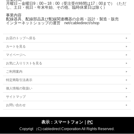
月曜日～金曜日
9：00～18：00（受注受付時間は17：00まで）
（ただ
し、土日・祝日・年末年始、その他、臨時休業日は除く）
事業内容
配線器具、配線部品及び配線関連機器の企画・設計・製造・販売
インターネットショップの運営
net/cabledirect/shop
お店のトップへ戻る
カートを見る
マイページへ
お気に入りリストを見る
ご利用案内
特定商取引法表示
個人情報の取扱い
サイトマップ
お問い合わせ
表示：スマートフォン｜
PC
Copyrigt （C) cabledirect Corporation All Rights Reserved.