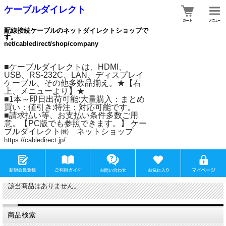
ケーブルダイレクト
配線接続ケーブルのネットダイレクトショップで
す。
net/cabledirect/shop/company
■ケーブルダイレクトは、HDMI、
USB、RS-232C、LAN、ディスプレイ
ケーブル、その他多数品揃え。★【右
上、メニューより】★
■1本～即日出荷可能:大量購入：まとめ
買い：値引き:特注：対応可能です。
■請求払い等、お支払い条件多数ご用
意。【PC版でも参照できます。】 ケー
ブルダイレクト㈱ ネットショップ
https://cabledirect.jp/
該当商品はありません。
商品検索