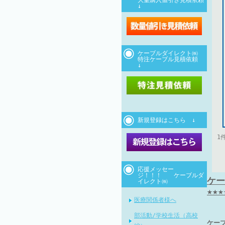
大量購入値引き見積依頼
↓
ケーブルダイレクト㈱
特注ケーブル見積依頼
↓
新規登録はこちら ↓
1
応援メッセー
ジ！！！ ケーブルダ
ケー
イレクト㈱
★★
医療関係者様へ
部活動/学校生活（高校
ケー