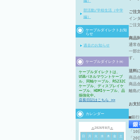
編）
部活動/学校生活（中学
ご注
編）
イン
ご注
ケーブルダイレクトお知
らせ
商品
通常
過去のお知らせ
一部
す。
ケーブルダイレクト㈱
送料
ケーブルダイレクトは、
USBパネルマウントケーブ
商品
ル、同軸ケーブル、RS232C
商品合
ケーブル、ディスプレイケ
ーブル、HDMIケーブル、品
離島
揃強化中。
店長日記はこちら >>
お支
カレンダー
■銀
＜
2026年8月
＞
「10
日
月
火
水
木
金
土
「20