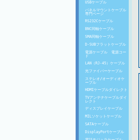
USBケーブル
パネルマウントケーブル
専門ページ
RS232Cケーブル
BNC同軸ケーブル
SMA同軸ケーブル
D-SUBフラットケーブル
電源ケーブル 電源コー
ド
LAN（RJ-45）ケーブル
光ファイバーケーブル
ステレオ/オーディオケ
ーブル
HDMIケーブルダイレクト
TVアンテナケーブルダイ
レクト
ディスプレイケーブル
MILソケットケーブル
SATAケーブル
DisplayPortケーブル
電話モジュラケーブル