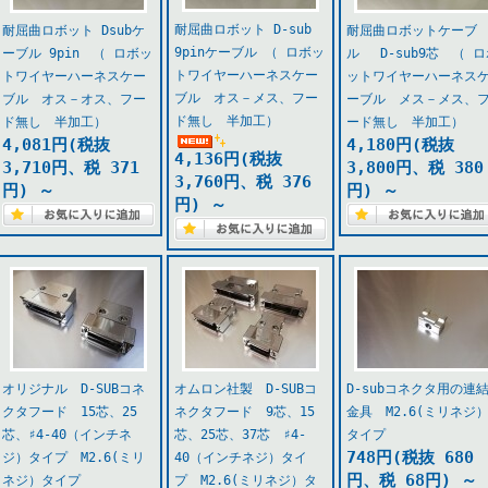
耐屈曲ロボット D-sub
耐屈曲ロボット Dsubケ
耐屈曲ロボットケーブ
9pinケーブル （ ロボッ
ーブル 9pin （ ロボッ
ル D-sub9芯 （ ロ
トワイヤーハーネスケー
トワイヤーハーネスケー
ットワイヤーハーネス
ブル オス－メス、フー
ブル オス－オス、フー
ーブル メス－メス、
ド無し 半加工）
ド無し 半加工）
ード無し 半加工）
4,081円(税抜
4,180円(税抜
4,136円(税抜
3,710円、税 371
3,800円、税 380
3,760円、税 376
円)
～
円)
～
円)
～
オリジナル D-SUBコネ
オムロン社製 D-SUBコ
D-subコネクタ用の連
クタフード 15芯、25
ネクタフード 9芯、15
金具 M2.6(ミリネジ
芯、♯4-40（インチネ
芯、25芯、37芯 ♯4-
タイプ
748円(税抜 680
ジ）タイプ M2.6(ミリ
40（インチネジ）タイ
円、税 68円)
～
ネジ）タイプ
プ M2.6(ミリネジ）タ