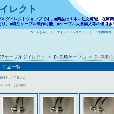
イレクト
ブルダイレクトショップです。■商品は１本～注文可能、在庫商
あり。■特注ケーブル製作可能。■ケーブル大量購入等の値引き
カートをみる
｜
マイページへログイン
｜
ご利用案内
TOPケーブルダイレクト
>
D-SUBケーブル
> D-SUB
商品一覧
明付き
/ 写真のみ
件～14件 （全14件）