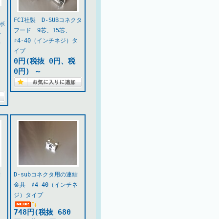
FCI社製 D-SUBコネクタ
ボ
フード 9芯、15芯、
ケ
♯4-40（インチネジ）タ
フ
イプ
0円(税抜 0円、税
0円)
～
結
D-subコネクタ用の連結
）
金具 ♯4-40（インチネ
ジ）タイプ
748円(税抜 680