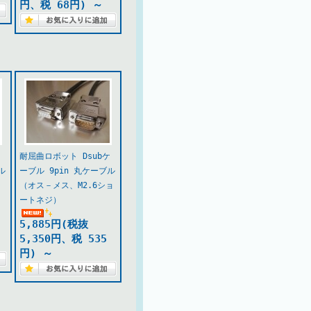
円、税 68円)
～
ケ
耐屈曲ロボット Dsubケ
ル
ーブル 9pin 丸ケーブル
シ
（オス－メス、M2.6ショ
ートネジ）
5,885円(税抜
5,350円、税 535
円)
～