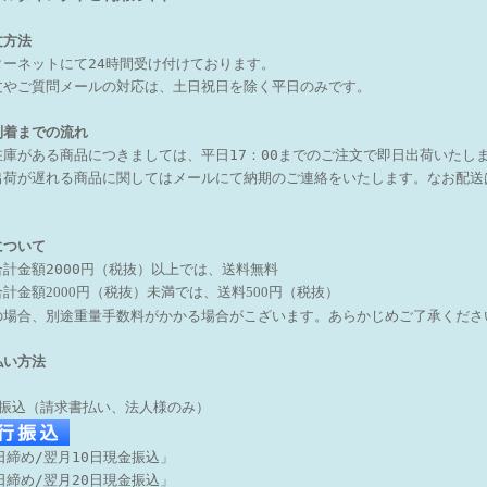
文方法
ターネットにて24時間受け付けております。
文やご質問メールの対応は、土日祝日を除く平日のみです。
到着までの流れ
在庫がある商品につきましては、
平日17：00までのご注文で即日出荷いたし
出荷が遅れる商品に関しては
メールにて納期のご連絡をいたします。
なお配送
について
合計金額2000円（税抜）以上では、送料無料
計金額2000円（税抜）未満では、送料500円（税抜）
の場合、別途重量手数料がかかる場合がこざいます。あらかじめご了承くだ
払い方法
行振込（請求書払い、法人様のみ）
日締め/翌月10日現金振込」
日締め/翌月20日現金振込」