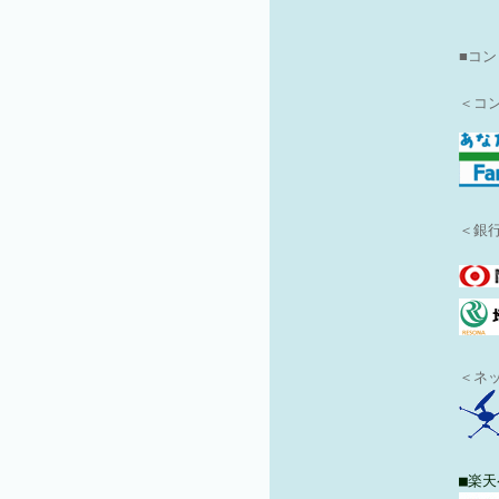
■
コン
＜コ
＜銀行
＜ネ
■楽天