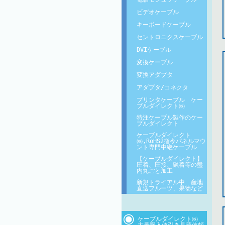
ビデオケーブル
キーボードケーブル
セントロニクスケーブル
DVIケーブル
変換ケーブル
変換アダプタ
アダプタ/コネクタ
プリンタケーブル ケー
ブルダイレクト㈱
特注ケーブル製作のケー
ブルダイレクト
ケーブルダイレクト
㈱,RoHS2指令パネルマウ
ント専門中継ケーブル
【ケーブルダイレクト】
圧着、圧接、融着等の盤
内丸ごと加工
新規トライアル中 産地
直送フルーツ、果物など
ケーブルダイレクト㈱