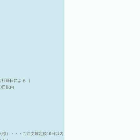
会社締日による ）
0日以内
人様）
・・・ご注文確定後10日以内