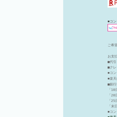
■コ
ご希
お支
■代
■ク
■コ
■楽
■銀
「10
「20
「2
「末
■
コン