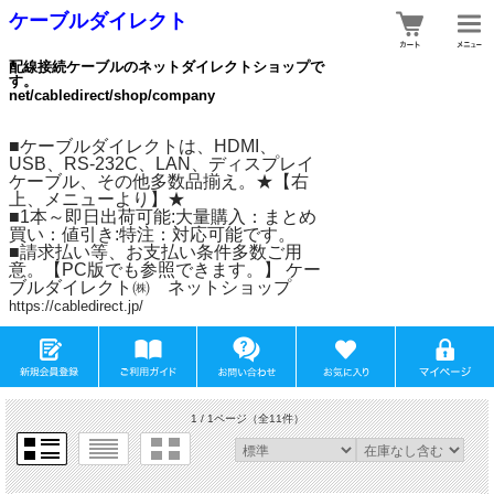
ケーブルダイレクト
配線接続ケーブルのネットダイレクトショップで
す。
net/cabledirect/shop/company
■ケーブルダイレクトは、HDMI、
USB、RS-232C、LAN、ディスプレイ
ケーブル、その他多数品揃え。★【右
上、メニューより】★
■1本～即日出荷可能:大量購入：まとめ
買い：値引き:特注：対応可能です。
■請求払い等、お支払い条件多数ご用
意。【PC版でも参照できます。】 ケー
ブルダイレクト㈱ ネットショップ
https://cabledirect.jp/
1 / 1ページ
（全11件）