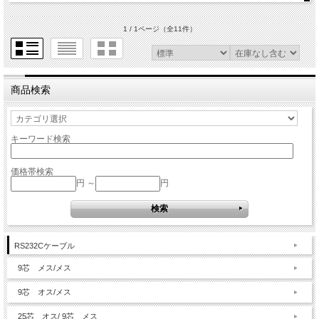
1 / 1ページ
（全11件）
商品検索
キーワード検索
価格帯検索
円 ～
円
RS232Cケーブル
9芯 メス/メス
9芯 オス/メス
25芯 オス/ 9芯 メス