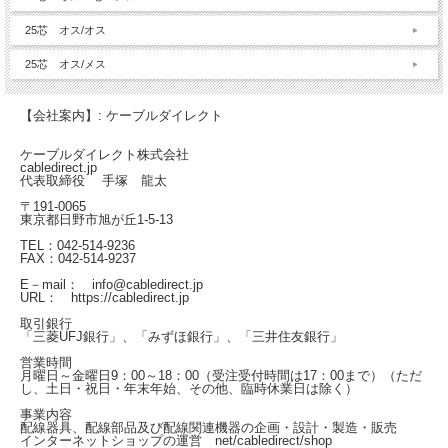
25芯 オス/オス
25芯 オス/メス
【会社案内】: ケーブルダイレクト
ケーブルダイレクト株式会社
cabledirect.jp
代表取締役 手塚 龍太
〒191-0065
東京都日野市旭が丘1-5-13
TEL：042-514-9236
FAX：042-514-9237
E－mail： info@cabledirect.jp
URL： https://cabledirect.jp
取引銀行
「三菱UFJ銀行」、「みずほ銀行」、「三井住友銀行」
営業時間
月曜日～金曜日
9：00～18：00（受注受付時間は17：00まで）
（ただ
し、土日・祝日・年末年始、その他、臨時休業日は除く）
事業内容
配線器具、配線部品及び配線関連機器の企画・設計・製造・販売
インターネットショップの運営
net/cabledirect/shop