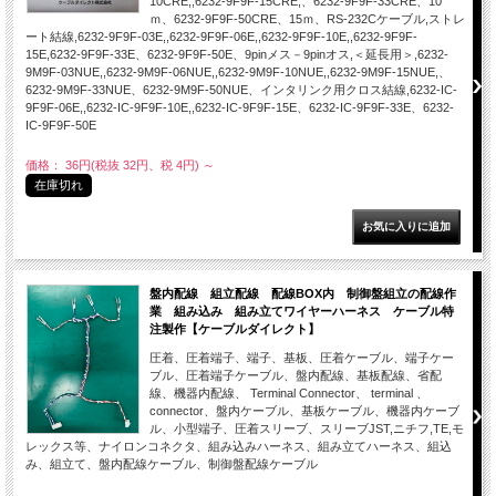
10CRE,,6232-9F9F-15CRE,、6232-9F9F-33CRE、10
ｍ、6232-9F9F-50CRE、15ｍ、RS-232Cケーブル,ストレ
ート結線,6232-9F9F-03E,,6232-9F9F-06E,,6232-9F9F-10E,,6232-9F9F-
15E,6232-9F9F-33E、6232-9F9F-50E、9pinメス－9pinオス,＜延長用＞,6232-
9M9F-03NUE,,6232-9M9F-06NUE,,6232-9M9F-10NUE,,6232-9M9F-15NUE,、
6232-9M9F-33NUE、6232-9M9F-50NUE、インタリンク用クロス結線,6232-IC-
9F9F-06E,,6232-IC-9F9F-10E,,6232-IC-9F9F-15E、6232-IC-9F9F-33E、6232-
IC-9F9F-50E
価格： 36円(税抜 32円、税 4円)
～
在庫切れ
盤内配線 組立配線 配線BOX内 制御盤組立の配線作
業 組み込み 組み立てワイヤーハーネス ケーブル特
注製作【ケーブルダイレクト】
圧着、圧着端子、端子、基板、圧着ケーブル、端子ケー
ブル、圧着端子ケーブル、盤内配線、基板配線、省配
線、機器内配線、 Terminal Connector、 terminal 、
connector、盤内ケーブル、基板ケーブル、機器内ケーブ
ル、小型端子、圧着スリーブ、スリーブJST,ニチフ,TE,モ
レックス等、ナイロンコネクタ、組み込みハーネス、組み立てハーネス、組込
み、組立て、盤内配線ケーブル、制御盤配線ケーブル