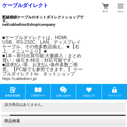
ケーブルダイレクト
配線接続ケーブルのネットダイレクトショップで
す。
net/cabledirect/shop/company
■ケーブルダイレクトは、HDMI、
USB、RS-232C、LAN、ディスプレイ
ケーブル、その他多数品揃え。★【右
上、メニューより】★
■1本～即日出荷可能:大量購入：まとめ
買い：値引き:特注：対応可能です。
■請求払い等、お支払い条件多数ご用
意。【PC版でも参照できます。】 ケー
ブルダイレクト㈱ ネットショップ
https://cabledirect.jp/
該当商品はありません。
商品検索