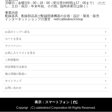
月曜日～金曜日
9：00～18：00（受注受付時間は17：00まで）
（ただ
し、土日・祝日・年末年始、その他、臨時休業日は除く）
事業内容
配線器具、配線部品及び配線関連機器の企画・設計・製造・販売
インターネットショップの運営
net/cabledirect/shop
お店のトップへ戻る
カートを見る
マイページへ
お気に入りリストを見る
ご利用案内
特定商取引法表示
個人情報の取扱い
サイトマップ
お問い合わせ
表示：スマートフォン｜
PC
Copyrigt （C) cabledirect Corporation All Rights Reserved.