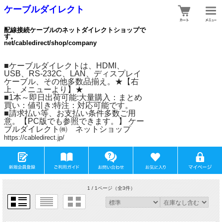
ケーブルダイレクト
配線接続ケーブルのネットダイレクトショップで
す。
net/cabledirect/shop/company
■ケーブルダイレクトは、HDMI、
USB、RS-232C、LAN、ディスプレイ
ケーブル、その他多数品揃え。★【右
上、メニューより】★
■1本～即日出荷可能:大量購入：まとめ
買い：値引き:特注：対応可能です。
■請求払い等、お支払い条件多数ご用
意。【PC版でも参照できます。】 ケー
ブルダイレクト㈱ ネットショップ
https://cabledirect.jp/
1 / 1ページ
（全3件）