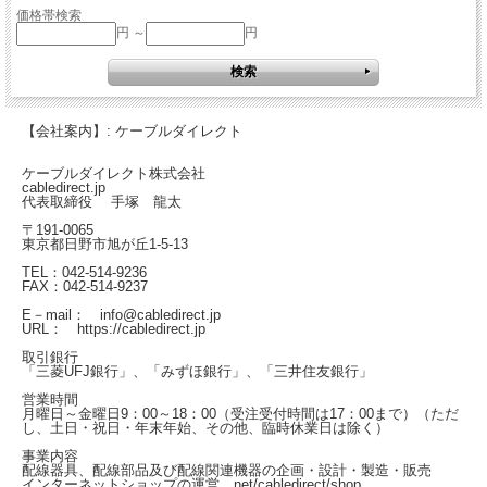
価格帯検索
円 ～
円
【会社案内】: ケーブルダイレクト
ケーブルダイレクト株式会社
cabledirect.jp
代表取締役 手塚 龍太
〒191-0065
東京都日野市旭が丘1-5-13
TEL：042-514-9236
FAX：042-514-9237
E－mail： info@cabledirect.jp
URL： https://cabledirect.jp
取引銀行
「三菱UFJ銀行」、「みずほ銀行」、「三井住友銀行」
営業時間
月曜日～金曜日
9：00～18：00（受注受付時間は17：00まで）
（ただ
し、土日・祝日・年末年始、その他、臨時休業日は除く）
事業内容
配線器具、配線部品及び配線関連機器の企画・設計・製造・販売
インターネットショップの運営
net/cabledirect/shop