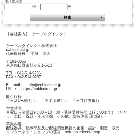
価格帯検索
円 ～
円
【会社案内】: ケーブルダイレクト
ケーブルダイレクト株式会社
cabledirect.jp
代表取締役 手塚 龍太
〒191-0065
東京都日野市旭が丘1-5-13
TEL：042-514-9236
FAX：042-514-9237
E－mail： info@cabledirect.jp
URL： https://cabledirect.jp
取引銀行
「三菱UFJ銀行」、「みずほ銀行」、「三井住友銀行」
営業時間
月曜日～金曜日
9：00～18：00（受注受付時間は17：00まで）
（ただ
し、土日・祝日・年末年始、その他、臨時休業日は除く）
事業内容
配線器具、配線部品及び配線関連機器の企画・設計・製造・販売
インターネットショップの運営
net/cabledirect/shop