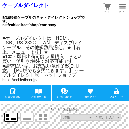
ケーブルダイレクト
配線接続ケーブルのネットダイレクトショップで
す。
net/cabledirect/shop/company
■ケーブルダイレクトは、HDMI、
USB、RS-232C、LAN、ディスプレイ
ケーブル、その他多数品揃え。★【右
上、メニューより】★
■1本～即日出荷可能:大量購入：まとめ
買い：値引き:特注：対応可能です。
■請求払い等、お支払い条件多数ご用
意。【PC版でも参照できます。】 ケー
ブルダイレクト㈱ ネットショップ
https://cabledirect.jp/
1 / 1ページ
（全1件）