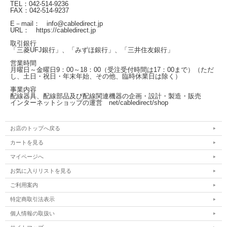
TEL：042-514-9236
FAX：042-514-9237
E－mail： info@cabledirect.jp
URL： https://cabledirect.jp
取引銀行
「三菱UFJ銀行」、「みずほ銀行」、「三井住友銀行」
営業時間
月曜日～金曜日
9：00～18：00（受注受付時間は17：00まで）
（ただ
し、土日・祝日・年末年始、その他、臨時休業日は除く）
事業内容
配線器具、配線部品及び配線関連機器の企画・設計・製造・販売
インターネットショップの運営
net/cabledirect/shop
お店のトップへ戻る
カートを見る
マイページへ
お気に入りリストを見る
ご利用案内
特定商取引法表示
個人情報の取扱い