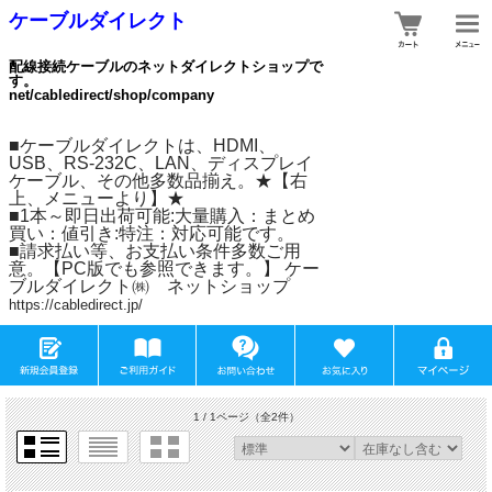
ケーブルダイレクト
配線接続ケーブルのネットダイレクトショップで
す。
net/cabledirect/shop/company
■ケーブルダイレクトは、HDMI、
USB、RS-232C、LAN、ディスプレイ
ケーブル、その他多数品揃え。★【右
上、メニューより】★
■1本～即日出荷可能:大量購入：まとめ
買い：値引き:特注：対応可能です。
■請求払い等、お支払い条件多数ご用
意。【PC版でも参照できます。】 ケー
ブルダイレクト㈱ ネットショップ
https://cabledirect.jp/
1 / 1ページ
（全2件）