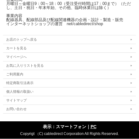
月曜日～金曜日
9：00～18：00（受注受付時間は17：00まで）
（ただ
し、土日・祝日・年末年始、その他、臨時休業日は除く）
事業内容
配線器具、配線部品及び配線関連機器の企画・設計・製造・販売
インターネットショップの運営
net/cabledirect/shop
お店のトップへ戻る
カートを見る
マイページへ
お気に入りリストを見る
ご利用案内
特定商取引法表示
個人情報の取扱い
サイトマップ
お問い合わせ
表示：スマートフォン｜
PC
Copyrigt （C) cabledirect Corporation All Rights Reserved.