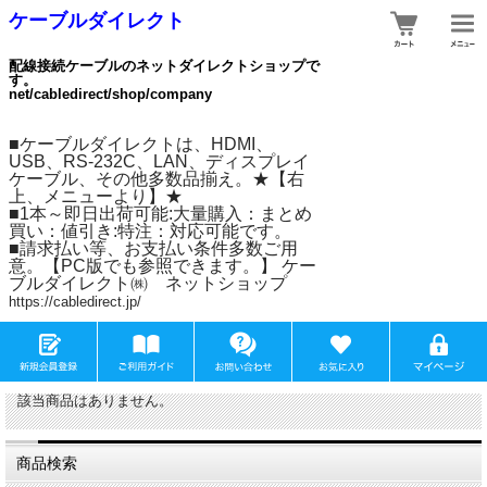
ケーブルダイレクト
配線接続ケーブルのネットダイレクトショップで
す。
net/cabledirect/shop/company
■ケーブルダイレクトは、HDMI、
USB、RS-232C、LAN、ディスプレイ
ケーブル、その他多数品揃え。★【右
上、メニューより】★
■1本～即日出荷可能:大量購入：まとめ
買い：値引き:特注：対応可能です。
■請求払い等、お支払い条件多数ご用
意。【PC版でも参照できます。】 ケー
ブルダイレクト㈱ ネットショップ
https://cabledirect.jp/
該当商品はありません。
商品検索