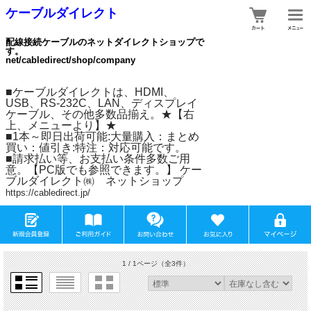
ケーブルダイレクト
配線接続ケーブルのネットダイレクトショップで
す。
net/cabledirect/shop/company
■ケーブルダイレクトは、HDMI、
USB、RS-232C、LAN、ディスプレイ
ケーブル、その他多数品揃え。★【右
上、メニューより】★
■1本～即日出荷可能:大量購入：まとめ
買い：値引き:特注：対応可能です。
■請求払い等、お支払い条件多数ご用
意。【PC版でも参照できます。】 ケー
ブルダイレクト㈱ ネットショップ
https://cabledirect.jp/
1 / 1ページ
（全3件）