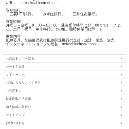
URL： https://cabledirect.jp
取引銀行
「三菱UFJ銀行」、「みずほ銀行」、「三井住友銀行」
営業時間
月曜日～金曜日
9：00～18：00（受注受付時間は17：00まで）
（ただ
し、土日・祝日・年末年始、その他、臨時休業日は除く）
事業内容
配線器具、配線部品及び配線関連機器の企画・設計・製造・販売
インターネットショップの運営
net/cabledirect/shop
お店のトップへ戻る
カートを見る
マイページへ
お気に入りリストを見る
ご利用案内
特定商取引法表示
個人情報の取扱い
サイトマップ
お問い合わせ