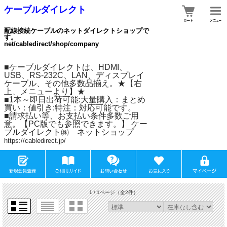
ケーブルダイレクト
配線接続ケーブルのネットダイレクトショップで
す。
net/cabledirect/shop/company
■ケーブルダイレクトは、HDMI、
USB、RS-232C、LAN、ディスプレイ
ケーブル、その他多数品揃え。★【右
上、メニューより】★
■1本～即日出荷可能:大量購入：まとめ
買い：値引き:特注：対応可能です。
■請求払い等、お支払い条件多数ご用
意。【PC版でも参照できます。】 ケー
ブルダイレクト㈱ ネットショップ
https://cabledirect.jp/
1 / 1ページ
（全2件）