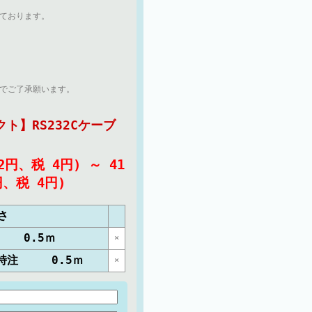
ております。
でご了承願います。
ト】RS232Cケーブ
32円、税 4円)
～
41
円、税 4円)
さ
e 0.5ｍ
×
ル 特注 0.5ｍ
×