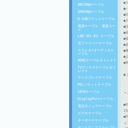
●
BNC同軸ケーブル
●
SMA同軸ケーブル
●
D-SUBフラットケーブル
●
電源ケーブル 電源コー
●
ド
●
LAN（RJ-45）ケーブル
●
光ファイバーケーブル
●
ステレオ/オーディオケ
●
ーブル
●
HDMIケーブルダイレクト
●
TVアンテナケーブルダイ
レクト
●
ディスプレイケーブル
MILソケットケーブル
SATAケーブル
＜
DisplayPortケーブル
●
電話モジュラケーブル
1
ビデオケーブル
●
キーボードケーブル
ュ
セントロニクスケーブル