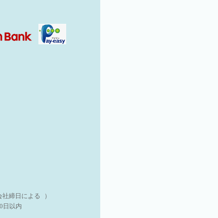
会社締日による ）
0日以内