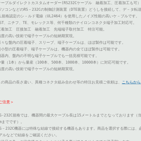
ケーブルダイレクトカスタムオーダー(RS232Cケーブル 融着加工、圧着加工も可）
パソコンなどのRS－232Cの制御計測装置（DTE装置）どうしを接続して、デ－タ
UL規格認定のシ－ルド電線（UL2464）を使用したノイズ性能の高いケ－ブルです。
JST、ニチフ、TE、モレックス等、何千種類のナイロンコネクタ端子加工対応可。
圧着加工 圧接加工 融着加工 先端端子取付加工 特注可能。
精度の高い技術で端子ケーブルの短納期実現。
様々な盤内の圧着端子、スリーブ、端子ケーブルは、ほぼ製作は可能です。
超小型の圧着端子、端子ケーブルは、機器内の全てほぼ製作は可能です。
機器内、盤内の不明な端子ケーブルでも一括見積可能です。
少量（1本）から量産（100本、500本、1000本、10000本）に対応可能です。
精度の高い技術で端子ケーブルの短納期実現。
この商品の長さ違い、異種コネクタ組み合わせ等の特注お見積ご依頼は、
こちらから
ご注意＞
RS-232C規格では、機器間の最大ケーブル長は15メートルまでとなっております
5mまでです）。
RS－232C機器には特殊な結線で接続する機器もあります。商品を選択する際には、必
アルなどで結線をご確認ください。