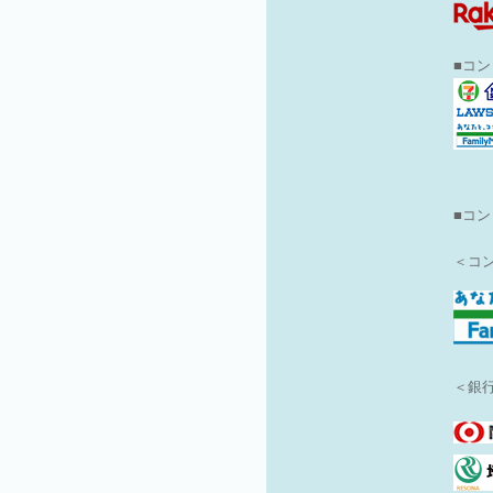
■コ
■
コン
＜コ
＜銀行