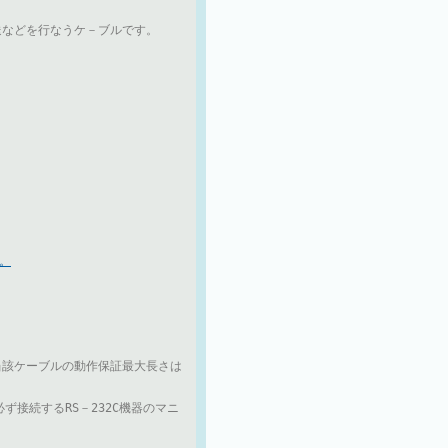
転送などを行なうケ－ブルです。
。
（当該ケーブルの動作保証最大長さは
ず接続するRS－232C機器のマニ