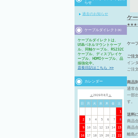
らせ
過去のお知らせ
ケー
★★
ケーブルダイレクト㈱
ケーブルダイレクトは、
ケー
USBパネルマウントケーブ
ル、同軸ケーブル、RS232C
ケーブル、ディスプレイケ
ご注
ーブル、HDMIケーブル、品
イン
揃強化中。
店長日記はこちら >>
ご注
カレンダー
商品
通常
一部
＜
2026年8月
＞
す。
日
月
火
水
木
金
土
1
送料
2
3
4
5
6
7
8
商品
商品合
9
10
11
12
13
14
15
離島
16
17
18
19
20
21
22