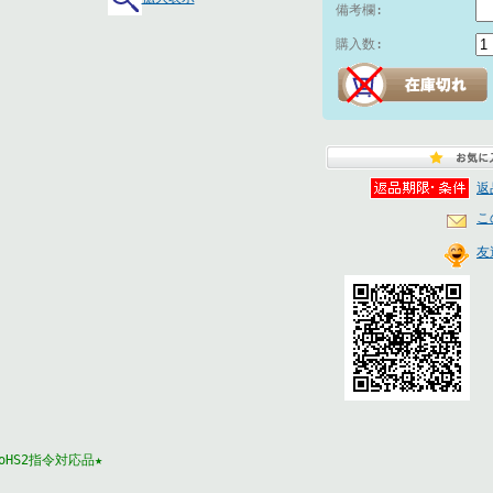
備考欄:
購入数:
返
こ
友
RoHS2指令対応品★