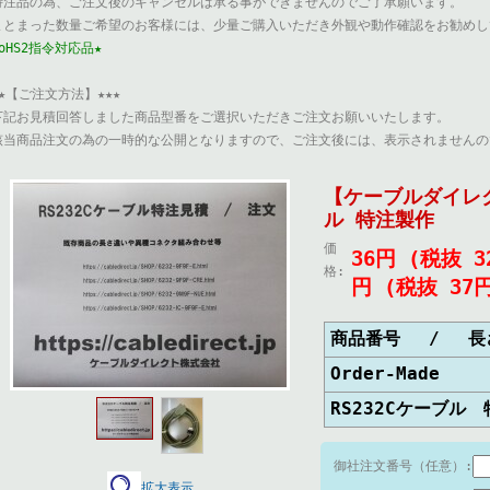
特注品の為、ご注文後のキャンセルは承る事ができませんのでご了承願います。
まとまった数量ご希望のお客様には、少量ご購入いただき外観や動作確認をお勧めし
RoHS2指令対応品★
★★【ご注文方法】★★★
下記お見積回答しました商品型番をご選択いただきご注文お願いいたします。
該当商品注文の為の一時的な公開となりますので、ご注文後には、表示されませんの
【ケーブルダイレク
ル 特注製作
価
36円 (税抜 
格:
円 (税抜 37
商品番号 / 長
Order-Mad
RS232Cケーブ
御社注文番号（任意）:
拡大表示