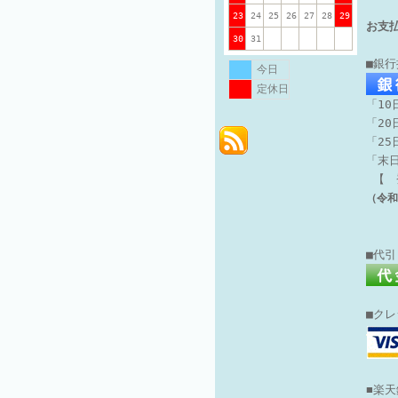
23
24
25
26
27
28
29
お支
30
31
■銀
今日
定休日
「10
「20
「2
「末
【 
（令和
■代
■ク
■楽