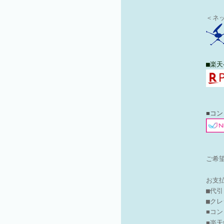
＜ネ
■楽天
■コ
ご希
お支
■代
■ク
■コ
■楽