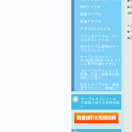
●
DVIケーブル
●
★
変換ケーブル
変換アダプタ
★
アダプタ/コネクタ
●
プリンタケーブル ケー
●
ブルダイレクト㈱
特注ケーブル製作のケー
ブルダイレクト
ケーブルダイレクト
㈱,RoHS2指令パネルマウ
ント専門中継ケーブル
【ケーブルダイレクト】
圧着、圧接、融着等の盤
内丸ごと加工
新規トライアル中 産地
直送フルーツ、果物など
ケーブルダイレクト㈱
大量購入値引き見積依頼
↓