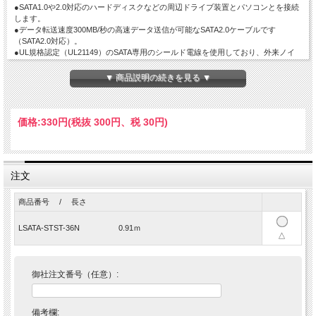
●SATA1.0や2.0対応のハードディスクなどの周辺ドライブ装置とパソコンとを接続
します。
●データ転送速度300MB/秒の高速データ送信が可能なSATA2.0ケーブルです
（SATA2.0対応）。
●UL規格認定（UL21149）のSATA専用のシールド電線を使用しており、外来ノイ
ズの干渉を受けにくい高信頼性ケーブルです。
【ご注意】
▼ 商品説明の続きを見る ▼
SATA規格では、機器間の最大ケーブル長は1メートルまでとなっております。
価格:
330円
(税抜 300円、税 30円)
注文
商品番号 / 長さ
LSATA-STST-36N 0.91ｍ
△
御社注文番号（任意）:
備考欄: