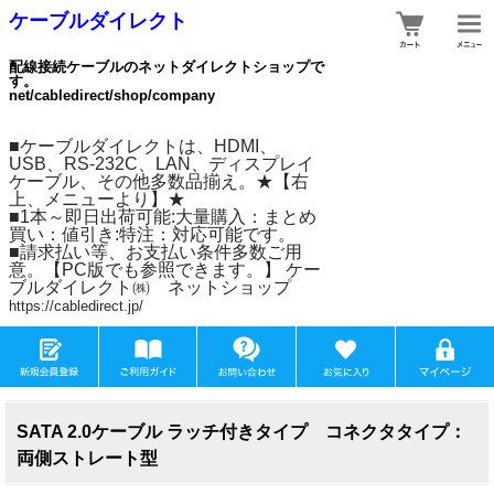
ケーブルダイレクト
配線接続ケーブルのネットダイレクトショップで
す。
net/cabledirect/shop/company
■ケーブルダイレクトは、HDMI、
USB、RS-232C、LAN、ディスプレイ
ケーブル、その他多数品揃え。★【右
上、メニューより】★
■1本～即日出荷可能:大量購入：まとめ
買い：値引き:特注：対応可能です。
■請求払い等、お支払い条件多数ご用
意。【PC版でも参照できます。】 ケー
ブルダイレクト㈱ ネットショップ
https://cabledirect.jp/
SATA 2.0ケーブル ラッチ付きタイプ コネクタタイプ：
両側ストレート型