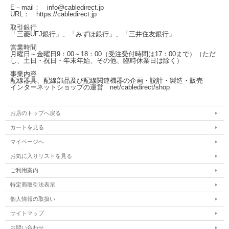
E－mail： info@cabledirect.jp
URL： https://cabledirect.jp
取引銀行
「三菱UFJ銀行」、「みずほ銀行」、「三井住友銀行」
営業時間
月曜日～金曜日
9：00～18：00（受注受付時間は17：00まで）
（ただ
し、土日・祝日・年末年始、その他、臨時休業日は除く）
事業内容
配線器具、配線部品及び配線関連機器の企画・設計・製造・販売
インターネットショップの運営
net/cabledirect/shop
お店のトップへ戻る
カートを見る
マイページへ
お気に入りリストを見る
ご利用案内
特定商取引法表示
個人情報の取扱い
サイトマップ
お問い合わせ