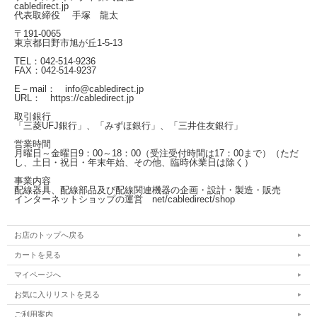
cabledirect.jp
代表取締役 手塚 龍太
〒191-0065
東京都日野市旭が丘1-5-13
TEL：042-514-9236
FAX：042-514-9237
E－mail： info@cabledirect.jp
URL： https://cabledirect.jp
取引銀行
「三菱UFJ銀行」、「みずほ銀行」、「三井住友銀行」
営業時間
月曜日～金曜日
9：00～18：00（受注受付時間は17：00まで）
（ただ
し、土日・祝日・年末年始、その他、臨時休業日は除く）
事業内容
配線器具、配線部品及び配線関連機器の企画・設計・製造・販売
インターネットショップの運営
net/cabledirect/shop
お店のトップへ戻る
カートを見る
マイページへ
お気に入りリストを見る
ご利用案内