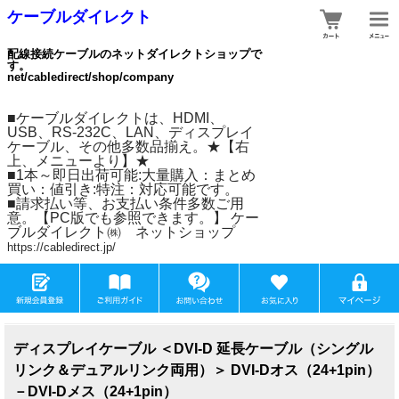
ケーブルダイレクト
配線接続ケーブルのネットダイレクトショップで
す。
net/cabledirect/shop/company
■ケーブルダイレクトは、HDMI、
USB、RS-232C、LAN、ディスプレイ
ケーブル、その他多数品揃え。★【右
上、メニューより】★
■1本～即日出荷可能:大量購入：まとめ
買い：値引き:特注：対応可能です。
■請求払い等、お支払い条件多数ご用
意。【PC版でも参照できます。】 ケー
ブルダイレクト㈱ ネットショップ
https://cabledirect.jp/
ディスプレイケーブル ＜DVI-D 延長ケーブル（シングル
リンク＆デュアルリンク両用）＞ DVI-Dオス（24+1pin）
－DVI-Dメス（24+1pin）