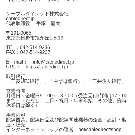
ケーブルダイレクト株式会社
cabledirect.jp
代表取締役 手塚 龍太
〒191-0065
東京都日野市旭が丘1-5-13
TEL：042-514-9236
FAX：042-514-9237
E－mail： info@cabledirect.jp
URL： https://cabledirect.jp
取引銀行
「三菱UFJ銀行」、「みずほ銀行」、「三井住友銀行」
営業時間
月曜日～金曜日
9：00～18：00（受注受付時間は17：00
まで）
（ただし、土日・祝日・年末年始、その他、臨時
休業日は除く）
事業内容
配線器具、配線部品及び配線関連機器の企画・設計・製
造・販売
インターネットショップの運営
net/cabledirect/shop