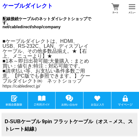
ケーブルダイレクト
配線接続ケーブルのネットダイレクトショップで
す。
net/cabledirect/shop/company
■ケーブルダイレクトは、HDMI、
USB、RS-232C、LAN、ディスプレイ
ケーブル、その他多数品揃え。★【右
上、メニューより】★
■1本～即日出荷可能:大量購入：まとめ
買い：値引き:特注：対応可能です。
■請求払い等、お支払い条件多数ご用
意。【PC版でも参照できます。】 ケー
ブルダイレクト㈱ ネットショップ
https://cabledirect.jp/
D-SUBケーブル 9pin フラットケーブル（オス－メス、ス
トレート結線）