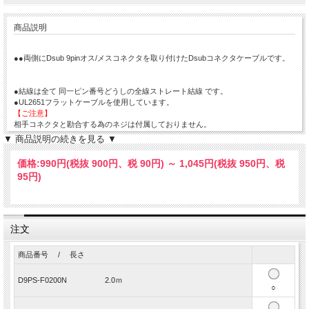
商品説明
●●両側にDsub 9pinオス/メスコネクタを取り付けたDsubコネクタケーブルです。
●結線は全て 同一ピン番号どうしの全線ストレート結線 です。
●UL2651フラットケーブルを使用しています。
【ご注意】
相手コネクタと勘合する為のネジは付属しておりません。
（♯4-40のサイズでねじ切りしてあります。）
▼ 商品説明の続きを見る ▼
●サイド取付ナットご用意あります。
https://cabledirect.jp/SHOP/LNM440.html
https://cabledirect.jp/SHOP/LNM26.html
価格:
990円
(税抜 900円、税 90円)
～
1,045円
(税抜 950円、税
95円)
コネクタの結線向き、結線、レッドラインの結線等ご注意願います。
（詳細は、写真、図面にてご確認お願いいたします。）
注文
商品番号 / 長さ
D9PS-F0200N 2.0ｍ
○