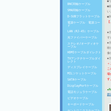
●
BNC同軸ケーブル
●
SMA同軸ケーブル
い
D-SUBフラットケーブル
●
【
電源ケーブル 電源コー
ド
LAN（RJ-45）ケーブル
◆
光ファイバーケーブル
す
◆
ステレオ/オーディオケ
ーブル
映
HDMIケーブルダイレクト
像
◆
TVアンテナケーブルダイ
レクト
＜
ディスプレイケーブル
こ
MILソケットケーブル
場
す
SATAケーブル
DisplayPortケーブル
★
電話モジュラケーブル
図面
ビデオケーブル
キーボードケーブル
セントロニクスケーブル