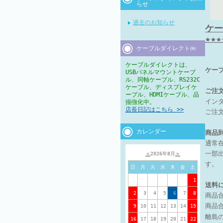
らせ
過去のお知らせ
ケー
★★
ケーブルダイレクト㈱
ケーブルダイレクトは、
ケー
USBパネルマウントケーブ
ル、同軸ケーブル、RS232C
ケーブル、ディスプレイケ
ご注
ーブル、HDMIケーブル、品
イン
揃強化中。
店長日記はこちら >>
ご注
カレンダー
商品
通常
一部
＜
2026年8月
＞
す。
日
月
火
水
木
金
土
1
送料
2
3
4
5
6
7
8
商品
商品合
9
10
11
12
13
14
15
離島
16
17
18
19
20
21
22