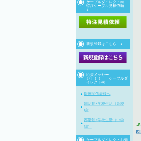
ケーブルダイレクト㈱
特注ケーブル見積依頼
↓
新規登録はこちら ↓
応援メッセー
ジ！！！ ケーブルダ
イレクト㈱
医療関係者様へ
部活動/学校生活（高校
編）
部活動/学校生活（中学
★
編）
図面
ケーブルダイレクトお知