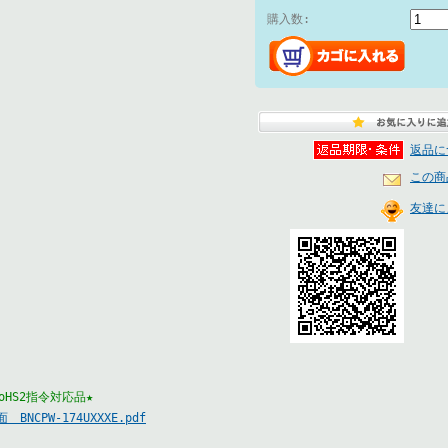
購入数:
返品に
この商
友達に
RoHS2指令対応品★
 BNCPW-174UXXXE.pdf