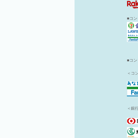
■コ
■
コン
＜コ
＜銀行