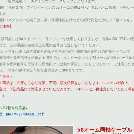
リード線の先端は「3Aタイプのワニ口クリップ」となります。
細径（直径３?o）でインピーダンス50オームのRG174/U（MIL-C-17規格）同軸ケ
ます。
同軸コネクタの中心端子は、高い導電性能と錆などの経時変化の少ない「金メッキ
ご注意】
当該商品には3Aタイプのワニ口クリップを使用しておりますが、電線のRG-174Uの定
ので、この電線の定格以上の電気信号は伝送しないでください。
当ケーブルは主に高周波信号の伝送やその他の計測制御用途向けの同軸ケーブルで、
像信号や音声信号を伝送する用途では、インピーダンスは75オームの同軸ケーブル
信号や音声信号を伝送する用途向けでは動作保証しておりませんので、ご注意くだ
当ケーブルの動作保証可能な最大長さは30mまでです。
ご注意＞
の商品は、在庫なくなり次第、下記に順次切替をしております。システム都合上、
合は、下記商品にて対応させていただきます。（キャンセル再注文していただく場
。）
RoHS2指令対応品★
 BNCPW-174UXXXE.pdf
50オーム同軸ケーブル 