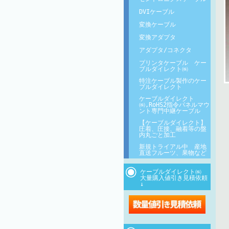
DVIケーブル
変換ケーブル
変換アダプタ
アダプタ/コネクタ
プリンタケーブル ケー
ブルダイレクト㈱
特注ケーブル製作のケー
ブルダイレクト
ケーブルダイレクト
㈱,RoHS2指令パネルマウ
ント専門中継ケーブル
【ケーブルダイレクト】
圧着、圧接、融着等の盤
内丸ごと加工
新規トライアル中 産地
直送フルーツ、果物など
ケーブルダイレクト㈱
大量購入値引き見積依頼
↓