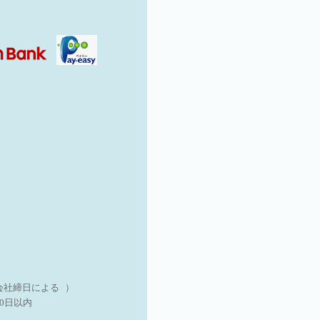
会社締日による ）
0日以内