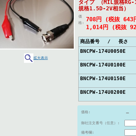
タイプ （MIL規格RG-
規格1.5D-2V相当）
価
708円 (税抜 64
格:
1,014円 (税抜 9
商品番号 / 長さ
BNCPW-174U005
拡大表示
BNCPW-174U010
BNCPW-174U015
BNCPW-174U020
－
価格:
御社注文番号（任意）:
備考欄: