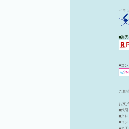
＜ネ
■楽天
■コ
ご希
お支
■代
■ク
■コ
■楽