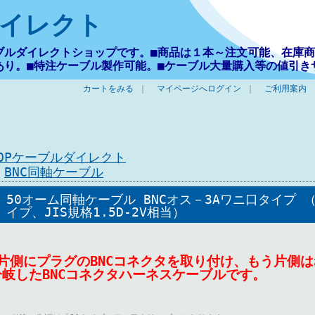
イレクト
ブルダイレクトショップです。■商品は１本～注文可能、在庫商
あり。■特注ケーブル製作可能。■ケーブル大量購入等の値引き
カートをみる
｜
マイページへログイン
｜
ご利用案内
TOPケーブルダイレクト
>
BNC同軸ケーブル
50オーム同軸ケーブル BNCオス－3Aワニ口タイプ （M
イプ、JIS規格1.5D-2V相当）
●片側にプラグのBNCコネクタを取り付け、もう片側
分岐したBNCコネクタハーネスケーブルです。