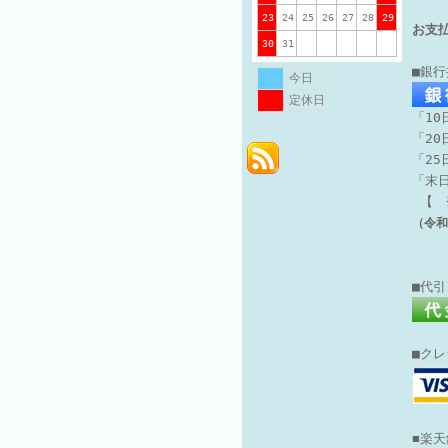
23
24
25
26
27
28
29
お支
30
31
■銀
今日
定休日
「10
「20
「2
「末
【 
（令和
■代
■ク
■楽