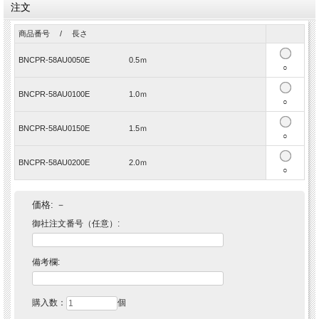
注文
★RoHS2指令対応品★
図面 BNCPR-58AUXXXXE
商品番号 / 長さ
BNCPR-58AU0050E 0.5ｍ
○
BNCPR-58AU0100E 1.0ｍ
○
BNCPR-58AU0150E 1.5ｍ
○
BNCPR-58AU0200E 2.0ｍ
○
価格:
－
御社注文番号（任意）:
備考欄:
購入数：
個