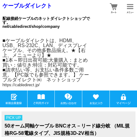
ケーブルダイレクト
配線接続ケーブルのネットダイレクトショップで
す。
net/cabledirect/shop/company
■ケーブルダイレクトは、HDMI、
USB、RS-232C、LAN、ディスプレイ
ケーブル、その他多数品揃え。★【右
上、メニューより】★
■1本～即日出荷可能:大量購入：まとめ
買い：値引き:特注：対応可能です。
■請求払い等、お支払い条件多数ご用
意。【PC版でも参照できます。】 ケー
ブルダイレクト㈱ ネットショップ
https://cabledirect.jp/
PICK UP
50オーム同軸ケーブル BNCオス－リード線分岐 （MIL規
格RG-58電線タイプ、JIS規格3D-2V相当）