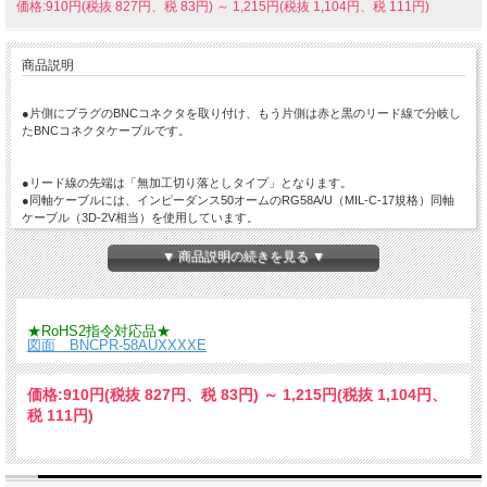
価格:910円(税抜 827円、税 83円)
～
1,215円(税抜 1,104円、税 111円)
商品説明
●片側にプラグのBNCコネクタを取り付け、もう片側は赤と黒のリード線で分岐し
たBNCコネクタケーブルです。
●リード線の先端は「無加工切り落としタイプ」となります。
●同軸ケーブルには、インピーダンス50オームのRG58A/U（MIL-C-17規格）同軸
ケーブル（3D-2V相当）を使用しています。
●同軸コネクタの中心端子は、高い導電性能と錆などの経時変化の少ない「金メッ
キ」コンタクトとなっております。
▼ 商品説明の続きを見る ▼
【ご注意】
◆当ケーブルは主に高周波信号の伝送やその他の計測制御用途向けの同軸ケーブル
で、インピーダンスは50オームです。映像信号や音声信号を伝送する用途では、イ
★RoHS2指令対応品★
ンピーダンスは75オームの同軸ケーブルをご利用ください。当ケーブルは映像信号
図面 BNCPR-58AUXXXXE
や音声信号を伝送する用途向けでは動作保証しておりませんので、ご注意くださ
い。
◆当ケーブルの動作保証可能な最大長さは100mまでです。
価格:
910円
(税抜 827円、税 83円)
～
1,215円
(税抜 1,104円、
＜ご注意＞
税 111円)
この商品は、在庫なくなり次第、下記に順次切替をしております。システム都合
上、ご注文可能となりますが、在庫ない場合は、下記商品にて対応させていただき
ます。（キャンセル再注文していただく場合がありますのでご了承願います。）