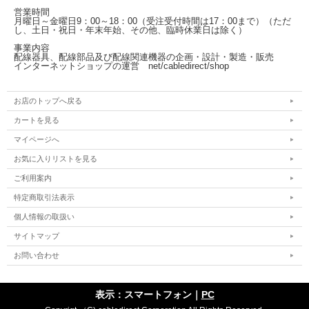
営業時間
月曜日～金曜日
9：00～18：00（受注受付時間は17：00まで）
（ただ
し、土日・祝日・年末年始、その他、臨時休業日は除く）
事業内容
配線器具、配線部品及び配線関連機器の企画・設計・製造・販売
インターネットショップの運営
net/cabledirect/shop
お店のトップへ戻る
カートを見る
マイページへ
お気に入りリストを見る
ご利用案内
特定商取引法表示
個人情報の取扱い
サイトマップ
お問い合わせ
表示：スマートフォン｜
PC