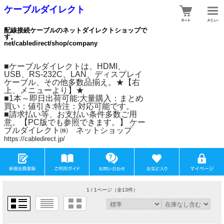
ケーブルダイレクト
配線接続ケーブルのネットダイレクトショップで
す。
net/cabledirect/shop/company
■ケーブルダイレクトは、HDMI、
USB、RS-232C、LAN、ディスプレイ
ケーブル、その他多数品揃え。★【右
上、メニューより】★
■1本～即日出荷可能:大量購入：まとめ
買い：値引き:特注：対応可能です。
■請求払い等、お支払い条件多数ご用
意。【PC版でも参照できます。】 ケー
ブルダイレクト㈱ ネットショップ
https://cabledirect.jp/
1 / 1ページ
（全13件）