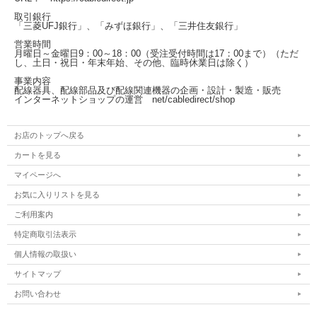
取引銀行
「三菱UFJ銀行」、「みずほ銀行」、「三井住友銀行」
営業時間
月曜日～金曜日
9：00～18：00（受注受付時間は17：00まで）
（ただ
し、土日・祝日・年末年始、その他、臨時休業日は除く）
事業内容
配線器具、配線部品及び配線関連機器の企画・設計・製造・販売
インターネットショップの運営
net/cabledirect/shop
お店のトップへ戻る
カートを見る
マイページへ
お気に入りリストを見る
ご利用案内
特定商取引法表示
個人情報の取扱い
サイトマップ
お問い合わせ